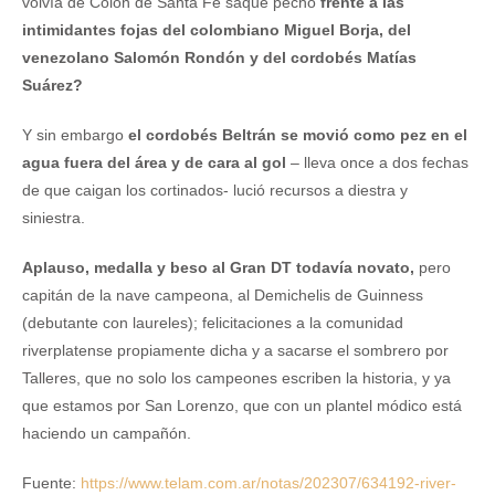
volvía de Colón de Santa Fe saque pecho
frente a las
intimidantes fojas del colombiano Miguel Borja, del
venezolano Salomón Rondón y del cordobés Matías
Suárez?
Y sin embargo
el cordobés Beltrán se movió como pez en el
agua fuera del área y de cara al gol
– lleva once a dos fechas
de que caigan los cortinados- lució recursos a diestra y
siniestra.
Aplauso, medalla y beso al Gran DT todavía novato,
pero
capitán de la nave campeona, al Demichelis de Guinness
(debutante con laureles); felicitaciones a la comunidad
riverplatense propiamente dicha y a sacarse el sombrero por
Talleres, que no solo los campeones escriben la historia, y ya
que estamos por San Lorenzo, que con un plantel módico está
haciendo un campañón.
Fuente:
https://www.telam.com.ar/notas/202307/634192-river-