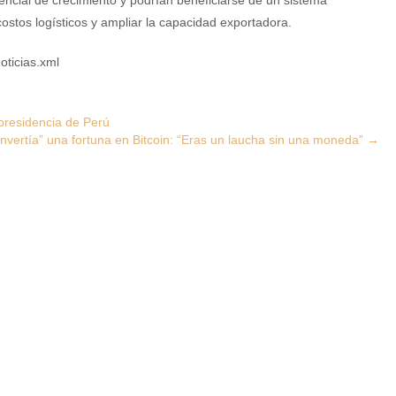
ncial de crecimiento y podrían beneficiarse de un sistema
costos logísticos y ampliar la capacidad exportadora.
oticias.xml
 presidencia de Perú
invertía” una fortuna en Bitcoin: “Eras un laucha sin una moneda”
→