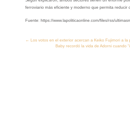
Según explicaron, ambos sectores tienen un enorme pote
ferroviario más eficiente y moderno que permita reducir 
Fuente: https://www.lapoliticaonline.com/files/rss/ultimasn
Post
←
Los votos en el exterior acercan a Keiko Fujimori a la
Baby recordó la vida de Adorni cuando “
navigation