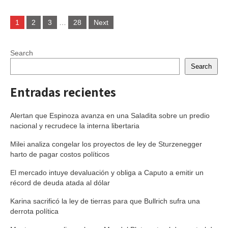
Posts
1
2
3
…
28
Next
navigation
Search
Search
Entradas recientes
Alertan que Espinoza avanza en una Saladita sobre un predio
nacional y recrudece la interna libertaria
Milei analiza congelar los proyectos de ley de Sturzenegger
harto de pagar costos políticos
El mercado intuye devaluación y obliga a Caputo a emitir un
récord de deuda atada al dólar
Karina sacrificó la ley de tierras para que Bullrich sufra una
derrota política