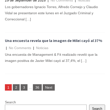
29 de September de 2025
|
No Comments
|
Noticias
Los gobernadores Ignacio Torres, Alfredo Cornejo y Claudio
Vidal se presentaron este lunes en el Juzgado Criminal y
Correccional […]
Una encuesta revela que la imagen de Milei cayó al 37%
|
No Comments
|
Noticias
Una encuesta de Management & Fit realizado reveló que la
imagen positiva de Javier Milei cayó al 37,4%, el […]
Posts
1
2
3
…
36
Next
navigation
Search
Search