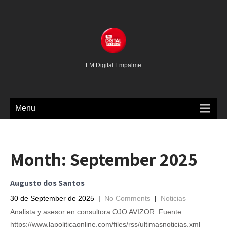
FM Digital Empalme
Menu
Month:
September 2025
Augusto dos Santos
30 de September de 2025
|
No Comments
|
Noticias
Analista y asesor en consultora OJO AVIZOR. Fuente:
https://www.lapoliticaonline.com/files/rss/ultimasnoticias.xml