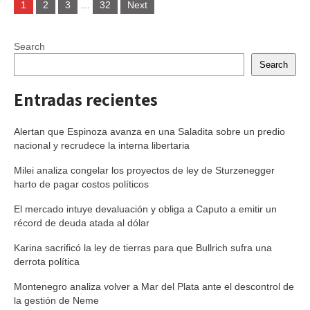
1
2
3
…
32
Next
navigation
Search
Search
Entradas recientes
Alertan que Espinoza avanza en una Saladita sobre un predio
nacional y recrudece la interna libertaria
Milei analiza congelar los proyectos de ley de Sturzenegger
harto de pagar costos políticos
El mercado intuye devaluación y obliga a Caputo a emitir un
récord de deuda atada al dólar
Karina sacrificó la ley de tierras para que Bullrich sufra una
derrota política
Montenegro analiza volver a Mar del Plata ante el descontrol de
la gestión de Neme