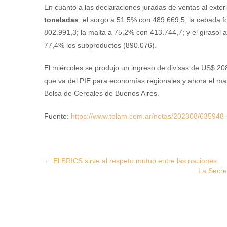
En cuanto a las declaraciones juradas de ventas al exter
toneladas
; el sorgo a 51,5% con 489.669,5; la cebada 
802.991,3; la malta a 75,2% con 413.744,7; y el girasol a
77,4% los subproductos (890.076).
El miércoles se produjo un ingreso de divisas de US$ 208
que va del PIE para economías regionales y ahora el ma
Bolsa de Cereales de Buenos Aires.
Fuente:
https://www.telam.com.ar/notas/202308/635948-
Post
←
El BRICS sirve al respeto mutuo entre las naciones
La Secre
navigation