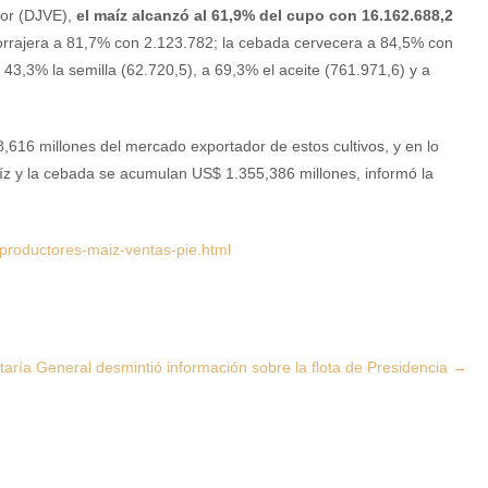
ior (DJVE),
el maíz alcanzó al 61,9% del cupo con 16.162.688,2
forrajera a 81,7% con 2.123.782; la cebada cervecera a 84,5% con
 43,3% la semilla (62.720,5), a 69,3% el aceite (761.971,6) y a
,616 millones del mercado exportador de estos cultivos, y en lo
íz y la cebada se acumulan US$ 1.355,386 millones, informó la
productores-maiz-ventas-pie.html
taría General desmintió información sobre la flota de Presidencia
→