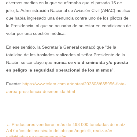
diversos medios en la que se afirmaba que el pasado 15 de
julio, la Administración Nacional de Aviación Civil (ANAC) notificó
que había ingresado una denuncia contra uno de los pilotos de
la Presidencia, al que se acusaba de no estar en condiciones de
volar por una cuestión médica.
En ese sentido, la Secretaría General destacó que “de la
totalidad de los traslados realizados al señor Presidente de la
Nación se concluye que
nunca se vio disminuida y/o puesta
en peligro la seguridad operacional de los mismos
“.
Fuente:
https://www.telam.com.ar/notas/202308/635956-flota-
aerea-presidencia-desmentida.html
Post
←
Productores vendieron más de 493.000 toneladas de maíz
A 47 años del asesinato del obispo Angelelli, realizarán
navigation
actividades en conmemoración
→