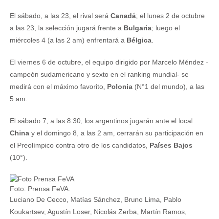
El sábado, a las 23, el rival será
Canadá
; el lunes 2 de octubre
a las 23, la selección jugará frente a
Bulgaria
; luego el
miércoles 4 (a las 2 am) enfrentará a
Bélgica
.
El viernes 6 de octubre, el equipo dirigido por Marcelo Méndez -
campeón sudamericano y sexto en el ranking mundial- se
medirá con el máximo favorito,
Polonia
(N°1 del mundo), a las
5 am.
El sábado 7, a las 8.30, los argentinos jugarán ante el local
China
y el domingo 8, a las 2 am, cerrarán su participación en
el Preolímpico contra otro de los candidatos,
Países Bajos
(10°).
Foto: Prensa FeVA.
Luciano De Cecco, Matías Sánchez, Bruno Lima, Pablo
Koukartsev, Agustín Loser, Nicolás Zerba, Martín Ramos,