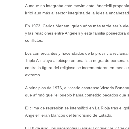
Aunque no integraba este movimiento, Angelelli proponía
irritó aun más al sector integrista de la Iglesia encabez
En 1973, Carlos Menem, quien años más tarde sería elec
y las relaciones entre Angelelli y esta familia poseedora
conflictos.
Los comerciantes y hacendados de la provincia reclamaron
Triple A incluyó al obispo en una lista negra de persona
contra la figura del religioso se incrementaron en medio
extremo.
A principios de 1976, el vicario castrense Victoria Bonam
que afirmó que “el pueblo había cometido pecados que s
El clima de represión se intensificó en La Rioja tras el
Angelelli eran blancos del terrorismo de Estado.
El 18 de julio, los sacerdotes Gabriel Longueville y Carl