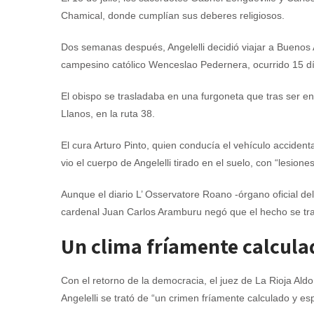
Chamical, donde cumplían sus deberes religiosos.
Dos semanas después, Angelelli decidió viajar a Buenos 
campesino católico Wenceslao Pedernera, ocurrido 15 dí
El obispo se trasladaba en una furgoneta que tras ser enc
Llanos, en la ruta 38.
El cura Arturo Pinto, quien conducía el vehículo acciden
vio el cuerpo de Angelelli tirado en el suelo, con “lesion
Aunque el diario L’ Osservatore Roano -órgano oficial del
cardenal Juan Carlos Aramburu negó que el hecho se trat
Un clima fríamente calcula
Con el retorno de la democracia, el juez de La Rioja Ald
Angelelli se trató de “un crimen fríamente calculado y es