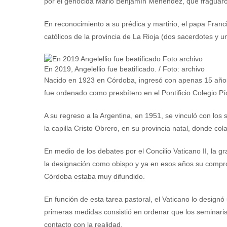
por el genocida Mario Benjamín Menéndez, que fraguaro
En reconocimiento a su prédica y martirio, el papa Franci
católicos de la provincia de La Rioja (dos sacerdotes y un
En 2019, Angelellio fue beatificado. / Foto: archivo
Nacido en 1923 en Córdoba, ingresó con apenas 15 años 
fue ordenado como presbítero en el Pontificio Colegio Pí
A su regreso a la Argentina, en 1951, se vinculó con los
la capilla Cristo Obrero, en su provincia natal, donde col
En medio de los debates por el Concilio Vaticano II, la g
la designación como obispo y ya en esos años su compro
Córdoba estaba muy difundido.
En función de esta tarea pastoral, el Vaticano lo desig
primeras medidas consistió en ordenar que los seminaris
contacto con la realidad.