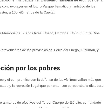
Pueblo”, enmarcada en el Encuentro Nacional de Archivos de la
concluyo ayer en el futuro Parque Temático y Turístico de los
stor, a 100 kilómetros de la Capital.
de Memoria de Buenos Aires, Chaco, Córdoba, Chubut, Entre Ríos,
 provenientes de las provincias de Tierra del Fuego, Tucumán, y
ción por los pobres
res y el compromiso con la defensa de las víctimas valían más que
stado y la represión ilegal que por entonces perpetraba la dictadura
do a manos de efectivos del Tercer Cuerpo de Ejército, comandado