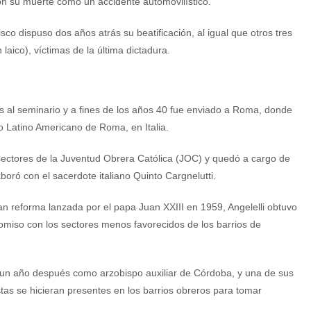
n su muerte como un accidente automovilístico.
sco dispuso dos años atrás su beatificación, al igual que otros tres
 laico), víctimas de la última dictadura.
al seminario y a fines de los años 40 fue enviado a Roma, donde
o Latino Americano de Roma, en Italia.
 sectores de la Juventud Obrera Católica (JOC) y quedó a cargo de
aboró con el sacerdote italiano Quinto Cargnelutti.
ran reforma lanzada por el papa Juan XXIII en 1959, Angelelli obtuvo
miso con los sectores menos favorecidos de los barrios de
nó un año después como arzobispo auxiliar de Córdoba, y una de sus
tas se hicieran presentes en los barrios obreros para tomar