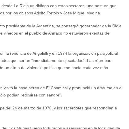
 desde La Rioja un diálogo con estos sectores, una postura que
ados por los obispos Adolfo Tortolo y José Miguel Medina.
to presidente de la Argentina, se consagró gobernador de la Rioja
 de viñedos en el pueblo de Anillaco no estuvieron exentas de
 la renuncia de Angelelli y en 1974 la organización parapolicial
lidades que serían “inmediatamente ejecutadas”. Las réprobas
 de un clima de violencia política que se hacía cada vez más
ín visitó la base aérea de El Chamical y pronunció un discurso en el
ólo podían redimirse con sangre”.
 golpe del 24 de marzo de 1976, y los sacerdotes que respondían a
os de Dios Murias fueron torturados y asesinados en la localidad de