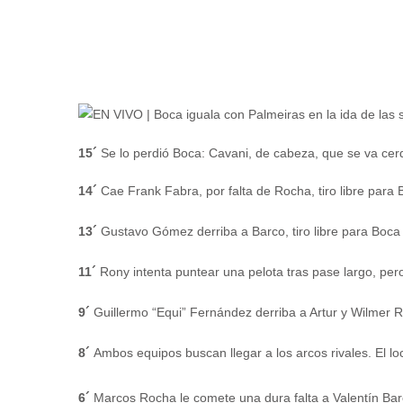
15´
Se lo perdió Boca: Cavani, de cabeza, que se va cerq
14´
Cae Frank Fabra, por falta de Rocha, tiro libre para
13´
Gustavo Gómez derriba a Barco, tiro libre para Boca
11´
Rony intenta puntear una pelota tras pase largo, per
9´
Guillermo “Equi” Fernández derriba a Artur y Wilmer Ro
8´
Ambos equipos buscan llegar a los arcos rivales. El l
6´
Marcos Rocha le comete una dura falta a Valentín Barc