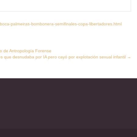
boca-palmeiras-bombonera-semifinales-copa-libertadores.html
no de Antropología Forense
s que desnudaba por IA pero cayó por explotación sexual infantil
→