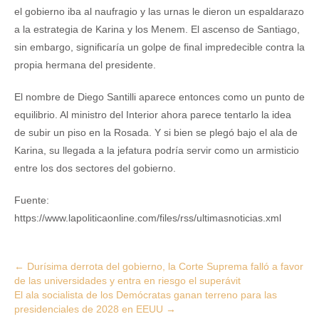
el gobierno iba al naufragio y las urnas le dieron un espaldarazo
a la estrategia de Karina y los Menem. El ascenso de Santiago,
sin embargo, significaría un golpe de final impredecible contra la
propia hermana del presidente.
El nombre de Diego Santilli aparece entonces como un punto de
equilibrio. Al ministro del Interior ahora parece tentarlo la idea
de subir un piso en la Rosada. Y si bien se plegó bajo el ala de
Karina, su llegada a la jefatura podría servir como un armisticio
entre los dos sectores del gobierno.
Fuente:
https://www.lapoliticaonline.com/files/rss/ultimasnoticias.xml
Post
←
Durísima derrota del gobierno, la Corte Suprema falló a favor
de las universidades y entra en riesgo el superávit
navigation
El ala socialista de los Demócratas ganan terreno para las
presidenciales de 2028 en EEUU
→