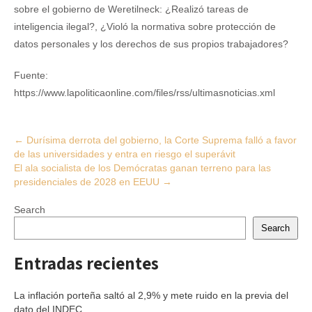
sobre el gobierno de Weretilneck: ¿Realizó tareas de
inteligencia ilegal?, ¿Violó la normativa sobre protección de
datos personales y los derechos de sus propios trabajadores?
Fuente:
https://www.lapoliticaonline.com/files/rss/ultimasnoticias.xml
Post
←
Durísima derrota del gobierno, la Corte Suprema falló a favor
de las universidades y entra en riesgo el superávit
navigation
El ala socialista de los Demócratas ganan terreno para las
presidenciales de 2028 en EEUU
→
Search
Search
Entradas recientes
La inflación porteña saltó al 2,9% y mete ruido en la previa del
dato del INDEC