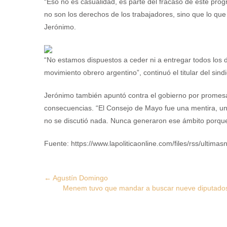
“Eso no es casualidad, es parte del fracaso de este pr
no son los derechos de los trabajadores, sino que lo qu
Jerónimo.
“No estamos dispuestos a ceder ni a entregar todos los d
movimiento obrero argentino”, continuó el titular del sindi
Jerónimo también apuntó contra el gobierno por promesa
consecuencias. “El Consejo de Mayo fue una mentira, una 
no se discutió nada. Nunca generaron ese ámbito porque 
Fuente: https://www.lapoliticaonline.com/files/rss/ultimasn
Post
←
Agustín Domingo
Menem tuvo que mandar a buscar nueve diputados 
navigation