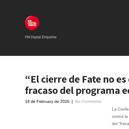
FM Digital Empalme
“El cierre de Fate no es
fracaso del programa 
18 de February de 2026
|
No Comments
La Confe
contra la
del “frac