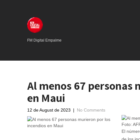
FM Digital Empalme
Al menos 67 personas m
en Maui
12 de August de 2023
|
No Comments
Foto: AFP
El númer
de los i