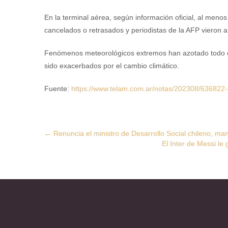
En la terminal aérea, según información oficial, al meno
cancelados o retrasados y periodistas de la AFP vieron
Fenómenos meteorológicos extremos han azotado todo el
sido exacerbados por el cambio climático.
Fuente:
https://www.telam.com.ar/notas/202308/636822-
Post
←
Renuncia el ministro de Desarrollo Social chileno, ma
El Inter de Messi le
navigation