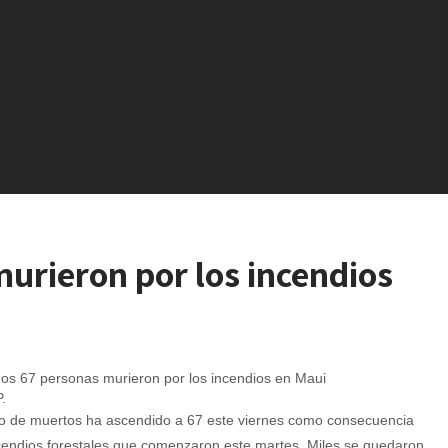
urieron por los incendios
.
o de muertos ha ascendido a 67 este viernes como consecuencia
ncendios forestales que comenzaron este martes. Miles se quedaron