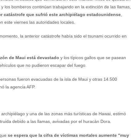
 y los bomberos continúan trabajando en la extinción de las llamas,
r catástrofe que sufrió este archipiélago estadounidense
,
n este viernes las autoridades locales.
momento, la anterior catástrofe había sido el tsunami ocurrido en
azón de Maui está devastado
y los típicos gallos que se pasean
 vehículos que no pudieron escapar del fuego.
ersonas fueron evacuadas de la isla de Maui y otras 14.500
nó la agencia AFP.
l archipiélago y una de las zonas más turísticas de Hawai, estimó
uida debido a las llamas, avivadas por el huracán Dora.
 que
se espera que la cifra de víctimas mortales aumente “muy