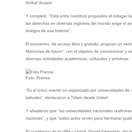
Aníbal Jozami.
Y completó: “Está entre nuestros propósitos el indagar l
las derechas en diversas regiones del mundo exige el aná
testigos de esa historia”.
El encuentro, de acceso libre y gratuito, propuso un se
Memorias de futuro”, con el objetivo de conmemorar y ref
diversas actividades académicas, culturales y artísticas.
Foto: Prensa.
“Es el único evento co-organizado por universidades de
latitudes”, destacaron a Télam desde Untref.
Y añadieron que “las universidades nacionales reafirma
naciones”, y que “estos actos sirven para hermanar pueb
El académico de la UBA y Untref, Daniel Feierstein, dio a