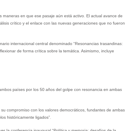
as maneras en que ese pasaje aún está activo. El actual avance de
lisis crítico y el enlace con las nuevas generaciones que no fueron
minario internacional central denominado “Resonancias trasandinas:
lexionar de forma crítica sobre la temática. Asimismo, incluye
 ambos países por los 50 años del golpe con resonancia en ambas
n su compromiso con los valores democráticos, fundantes de ambas
los históricamente ligados”.
yer la conferencia inaugural “Política y memoria: desafíos de la