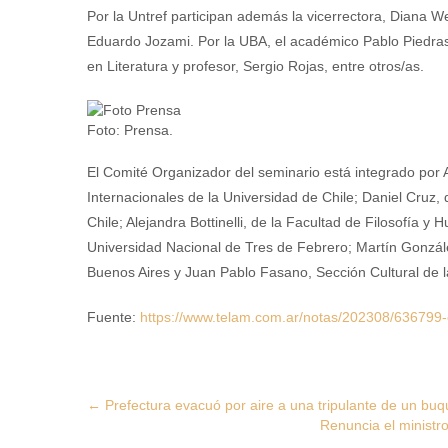
Por la Untref participan además la vicerrectora, Diana We
Eduardo Jozami. Por la UBA, el académico Pablo Piedras. 
en Literatura y profesor, Sergio Rojas, entre otros/as.
Foto: Prensa.
El Comité Organizador del seminario está integrado por A
Internacionales de la Universidad de Chile; Daniel Cruz
Chile; Alejandra Bottinelli, de la Facultad de Filosofía y
Universidad Nacional de Tres de Febrero; Martín González
Buenos Aires y Juan Pablo Fasano, Sección Cultural de 
Fuente:
https://www.telam.com.ar/notas/202308/636799-
Post
←
Prefectura evacuó por aire a una tripulante de un b
Renuncia el ministr
navigation