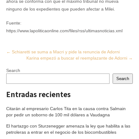
ahora se conforma con que el máximo tribunal no mueva
ninguno de los expedientes que pueden afectar a Milei.
Fuente:
https://www.lapoliticaonline.com/files/rss/ultimasnoticias.xml
Post
←
Schiaretti se suma a Macri y pide la renuncia de Adorni
Karina empezó a buscar el reemplazante de Adorni
→
navigation
Search
Search
Entradas recientes
Citarán al empresario Carlos Tita en la causa contra Salmain
por pedir un soborno de 100 mil dólares a Vaudagna
El hartazgo con Sturzenegger amenaza la ley que habilita a las
petroleras a entrar en el negocio de los biocombustibles