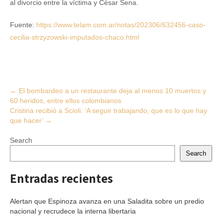
al divorcio entre la víctima y César Sena.
Fuente:
https://www.telam.com.ar/notas/202306/632456-caso-
cecilia-strzyzowski-imputados-chaco.html
Post
←
El bombardeo a un restaurante deja al menos 10 muertos y
60 heridos, entre ellos colombianos
navigation
Cristina recibió a Scioli: ‘A seguir trabajando, que es lo que hay
que hacer’
→
Search
Search
Entradas recientes
Alertan que Espinoza avanza en una Saladita sobre un predio
nacional y recrudece la interna libertaria