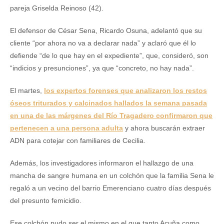
pareja Griselda Reinoso (42).
El defensor de César Sena, Ricardo Osuna, adelantó que su
cliente “por ahora no va a declarar nada” y aclaró que él lo
defiende “de lo que hay en el expediente”, que, consideró, son
“indicios y presunciones”, ya que “concreto, no hay nada”.
El martes,
los expertos forenses que analizaron los restos
óseos triturados y calcinados hallados la semana pasada
en una de las márgenes del Río Tragadero confirmaron que
pertenecen a una persona adulta
y ahora buscarán extraer
ADN para cotejar con familiares de Cecilia.
Además, los investigadores informaron el hallazgo de una
mancha de sangre humana en un colchón que la familia Sena le
regaló a un vecino del barrio Emerenciano cuatro días después
del presunto femicidio.
Ese colchón pudo ser el mismo en el que tanto Acuña como