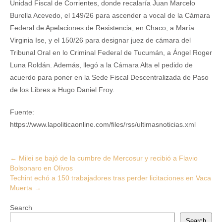
Unidad Fiscal de Corrientes, donde recalaría Juan Marcelo
Burella Acevedo, el 149/26 para ascender a vocal de la Cámara
Federal de Apelaciones de Resistencia, en Chaco, a María
Virginia Ise, y el 150/26 para designar juez de cámara del
Tribunal Oral en lo Criminal Federal de Tucumán, a Ángel Roger
Luna Roldán. Además, llegó a la Cámara Alta el pedido de
acuerdo para poner en la Sede Fiscal Descentralizada de Paso
de los Libres a Hugo Daniel Froy.
Fuente:
https://www.lapoliticaonline.com/files/rss/ultimasnoticias.xml
Post
←
Milei se bajó de la cumbre de Mercosur y recibió a Flavio
Bolsonaro en Olivos
navigation
Techint echó a 150 trabajadores tras perder licitaciones en Vaca
Muerta
→
Search
Search