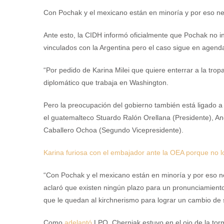
Con Pochak y el mexicano están en minoría y por eso n
Ante esto, la CIDH informó oficialmente que Pochak no int
vinculados con la Argentina pero el caso sigue en agend
“Por pedido de Karina Milei que quiere enterrar a la tro
diplomático que trabaja en Washington.
Pero la preocupación del gobierno también está ligado a
el guatemalteco Stuardo Ralón Orellana (Presidente), A
Caballero Ochoa (Segundo Vicepresidente).
Karina furiosa con el embajador ante la OEA porque no lo
“Con Pochak y el mexicano están en minoría y por eso n
aclaró que existen ningún plazo para un pronunciamiento
que le quedan al kirchnerismo para lograr un cambio de 
Como
adelantó
LPO, Cherniak estuvo en el ojo de la to