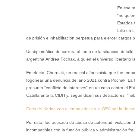
En ese ma
“no quier
Estados A
falle en 
de prisión e inhabilitación perpetua para ejercer cargos p
Un diplomático de carrera al tanto de la situación detall
argentina Andrea Pochak, a quien el universo libertario 
En efecto, Cherniak, un radical alfonsinista que fue emb
fogonear una denuncia del año 2021 contra Pochak. La fun
presunto “conflicto de intereses” en un caso contra el E
Catella ante la CIDH y, según dicen sus detractores. “ha
Furia de Karina con el embajador en la OEA por la denun
Por esto, fue acusada de abuso de autoridad, violación d
incompatibles con la función pública y administración fra