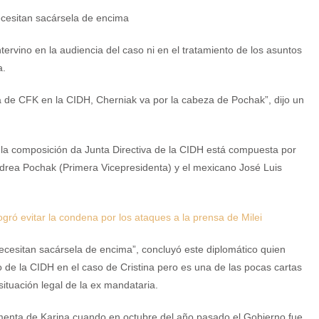
ecesitan sacársela de encima
ervino en la audiencia del caso ni en el tratamiento de los asuntos
a.
pa de CFK en la CIDH, Cherniak va por la cabeza de Pochak”, dijo un
 la composición da Junta Directiva de la CIDH está compuesta por
ndrea Pochak (Primera Vicepresidenta) y el mexicano José Luis
gró evitar la condena por los ataques a la prensa de Milei
ecesitan sacársela de encima”, concluyó este diplomático quien
 de la CIDH en el caso de Cristina pero es una de las pocas cartas
situación legal de la ex mandataria.
rmenta de Karina cuando en octubre del año pasado el Gobierno fue