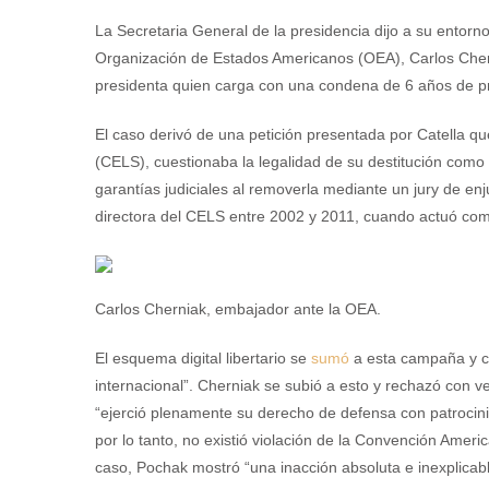
La Secretaria General de la presidencia dijo a su entorn
Organización de Estados Americanos (OEA), Carlos Chernia
presidenta quien carga con una condena de 6 años de pris
El caso derivó de una petición presentada por Catella qu
(CELS), cuestionaba la legalidad de su destitución como
garantías judiciales al removerla mediante un jury de enj
directora del CELS entre 2002 y 2011, cuando actuó como
Carlos Cherniak, embajador ante la OEA.
El esquema digital libertario se
sumó
a esta campaña y ca
internacional”. Cherniak se subió a esto y rechazó con v
“ejerció plenamente su derecho de defensa con patrocinio
por lo tanto, no existió violación de la Convención Amer
caso, Pochak mostró “una inacción absoluta e inexplicabl