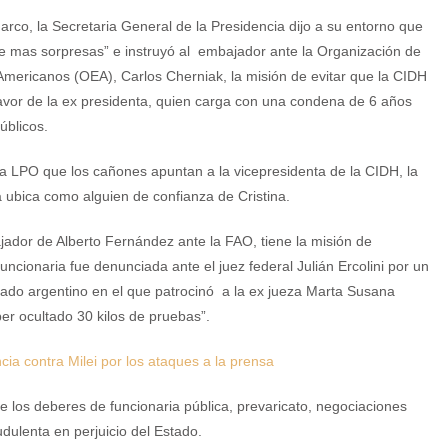
rco, la Secretaria General de la Presidencia dijo a su entorno que
e mas sorpresas” e instruyó al embajador ante la Organización de
mericanos (OEA), Carlos Cherniak, la misión de evitar que la CIDH
favor de la ex presidenta, quien carga con una condena de 6 años
úblicos.
ó a LPO que los cañones apuntan a la vicepresidenta de la CIDH, la
la ubica como alguien de confianza de Cristina.
ajador de Alberto Fernández ante la FAO, tiene la misión de
cionaria fue denunciada ante el juez federal Julián Ercolini por un
stado argentino en el que patrocinó a la ex jueza Marta Susana
ber ocultado 30 kilos de pruebas”.
cia contra Milei por los ataques a la prensa
e los deberes de funcionaria pública, prevaricato, negociaciones
udulenta en perjuicio del Estado.