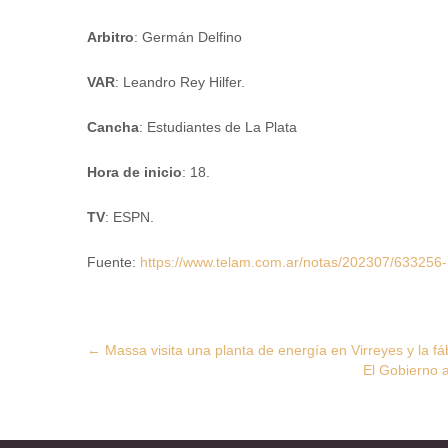
Arbitro
: Germán Delfino
VAR
: Leandro Rey Hilfer.
Cancha
: Estudiantes de La Plata
Hora de inicio
: 18.
TV
: ESPN.
Fuente:
https://www.telam.com.ar/notas/202307/633256-ra
Post
←
Massa visita una planta de energía en Virreyes y la f
El Gobierno a
navigation