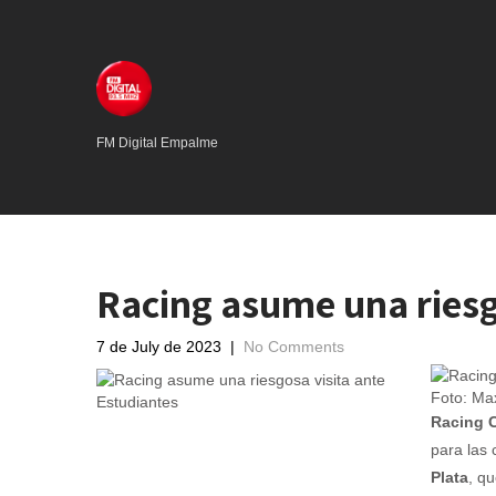
FM Digital Empalme
Racing asume una riesg
7 de July de 2023
|
No Comments
Foto: Max
Racing 
para las 
Plata
, qu