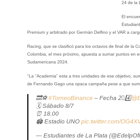
24 de la 
El encuen
Estudiant
Premium y arbitrado por Germán Delfino y el VAR a carg
Racing, que se clasificó para los octavos de final de la 
Colombia, el mes próximo, apuesta a sumar puntos en este
Sudamericana 2024.
“La “Academia” esta a tres unidades de ese objetivo, su
de Fernando Gago una opaca campaña pese a que suma sie
🔜⚽
#TorneoBinance
– Fecha 2⃣4️⃣
@E
🗓 Sábado 8/7
⏰ 18.00
🏟 Estadio UNO
pic.twitter.com/OG4
— Estudiantes de La Plata (@EdelpOfi