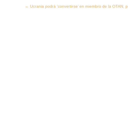
Post
←
Ucrania podrá ‘convertirse’ en miembro de la OTAN, p
navigation