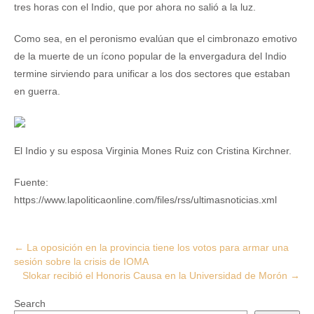
tres horas con el Indio, que por ahora no salió a la luz.
Como sea, en el peronismo evalúan que el cimbronazo emotivo
de la muerte de un ícono popular de la envergadura del Indio
termine sirviendo para unificar a los dos sectores que estaban
en guerra.
El Indio y su esposa Virginia Mones Ruiz con Cristina Kirchner.
Fuente:
https://www.lapoliticaonline.com/files/rss/ultimasnoticias.xml
Post
←
La oposición en la provincia tiene los votos para armar una
sesión sobre la crisis de IOMA
navigation
Slokar recibió el Honoris Causa en la Universidad de Morón
→
Search