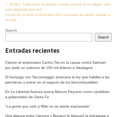
Post
←
Kicillof: ‘Llamamos al pueblo a votar porque si no elegís, otro
está eligiendo por vos’
navigation
Comenzó el juicio a González Ricci acusado de abuso sexual a
su hija
→
Search
Search
Entradas recientes
Citarán al empresario Carlos Tita en la causa contra Salmain
por pedir un soborno de 100 mil dólares a Vaudagna
El hartazgo con Sturzenegger amenaza la ley que habilita a las
petroleras a entrar en el negocio de los biocombustibles
En La Libertad Avanza suena Marcos Peyrano como candidato
a gobernador de Santa Fe
“La gente que votó a Milei no se siente traicionada”
Una alianza entre Llaryora y Bonacci le bloqueó la estrategia a