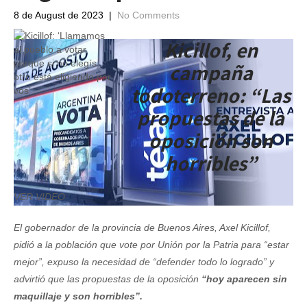
8 de August de 2023
|
No Comments
Kicillof, en
campaña
todoterreno: “Las
propuestas de la
oposición son
horribles”
VER VIDEO
El gobernador de la provincia de Buenos Aires, Axel Kicillof,
pidió a la población que vote por Unión por la Patria para “estar
mejor”, expuso la necesidad de “defender todo lo logrado” y
advirtió que las propuestas de la oposición
“hoy aparecen sin
maquillaje y son horribles”.