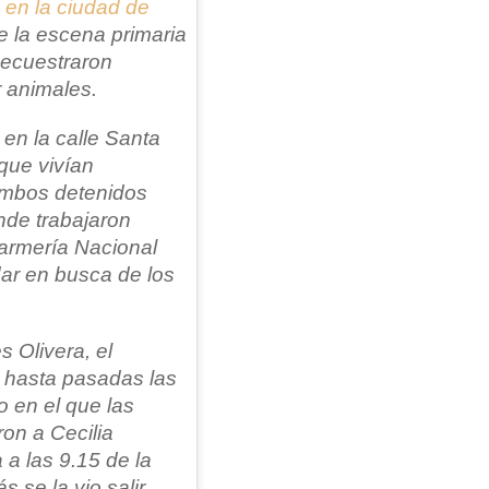
 en la ciudad de
e la escena primaria
secuestraron
r animales.
 en la calle Santa
que vivían
mbos detenidos
nde trabajaron
armería Nacional
dar en busca de los
s Olivera, el
 hasta pasadas las
o en el que las
on a Cecilia
a las 9.15 de la
se la vio salir.