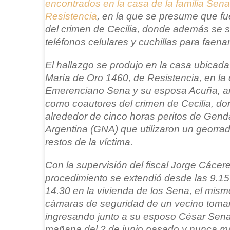
encontrados en la casa de la familia Sena
Resistencia
, en la que se presume que fu
del crimen de Cecilia, donde además se 
teléfonos celulares y cuchillas para faena
El hallazgo se produjo en la casa ubicada
María de Oro 1460, de Resistencia, en la 
Emerenciano Sena y su esposa Acuña, a
como coautores del crimen de Cecilia, do
alrededor de cinco horas peritos de Gend
Argentina (GNA) que utilizaron un georra
restos de la víctima.
Con la supervisión del fiscal Jorge Cácere
procedimiento se extendió desde las 9.15
14.30 en la vivienda de los Sena, el mism
cámaras de seguridad de un vecino tomar
ingresando junto a su esposo César Sena 
mañana del 2 de junio pasado y nunca más 