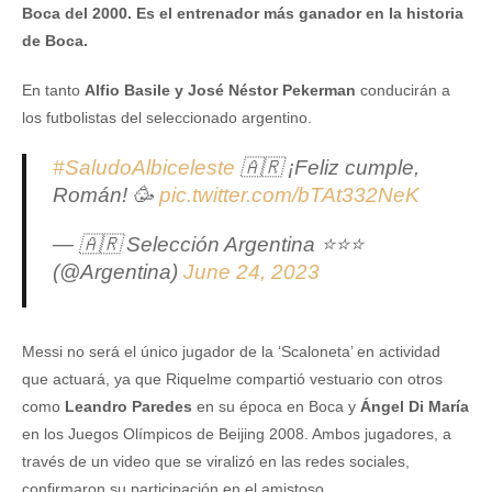
Boca del 2000. Es el entrenador más ganador en la historia
de Boca.
En tanto
Alfio Basile y José Néstor Pekerman
conducirán a
los futbolistas del seleccionado argentino.
#SaludoAlbiceleste
🇦🇷 ¡Feliz cumple,
Román! 🥳
pic.twitter.com/bTAt332NeK
— 🇦🇷 Selección Argentina ⭐⭐⭐
(@Argentina)
June 24, 2023
Messi no será el único jugador de la ‘Scaloneta’ en actividad
que actuará, ya que Riquelme compartió vestuario con otros
como
Leandro Paredes
en su época en Boca y
Ángel Di María
en los Juegos Olímpicos de Beijing 2008. Ambos jugadores, a
través de un video que se viralizó en las redes sociales,
confirmaron su participación en el amistoso.