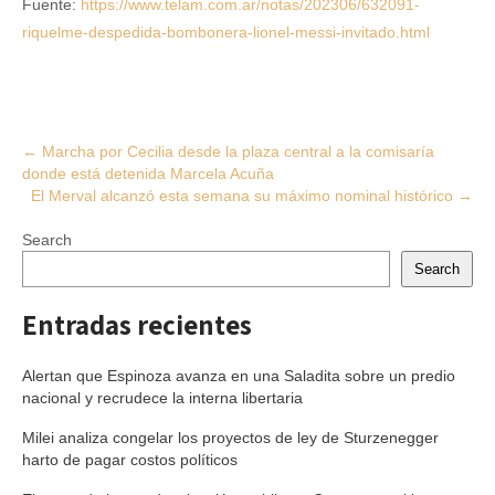
Fuente:
https://www.telam.com.ar/notas/202306/632091-
riquelme-despedida-bombonera-lionel-messi-invitado.html
Post
←
Marcha por Cecilia desde la plaza central a la comisaría
donde está detenida Marcela Acuña
navigation
El Merval alcanzó esta semana su máximo nominal histórico
→
Search
Search
Entradas recientes
Alertan que Espinoza avanza en una Saladita sobre un predio
nacional y recrudece la interna libertaria
Milei analiza congelar los proyectos de ley de Sturzenegger
harto de pagar costos políticos