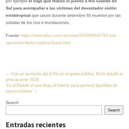
por ejemplo
el viaje que realizó el jueves a Rio Grande do
Sul para acompañar a las víctimas del devastador ciclón
extratropical
que causó durante setiembre 50 muertos por las
subidas de los ríos e inundaciones.
Fuente:
https://www.telam.com.ar/notas/202309/641753-lula-
operacion-femur-cadera-brasil.html
Post
←
Con un aumento del 3,5% en el gasto público, Boric detalló el
presupuesto 2024
navigation
‘Es el Estado el que llega al interior para generar igualdad de
oportunidades’
→
Search
Search
Entradas recientes