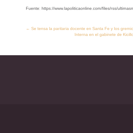
Fuente: https://www.lapoliticaonline.com/files/rss/ultimasn
Post
←
Se tensa la paritaria docente en Santa Fe y los grem
Interna en el gabinete de Kicil
navigation