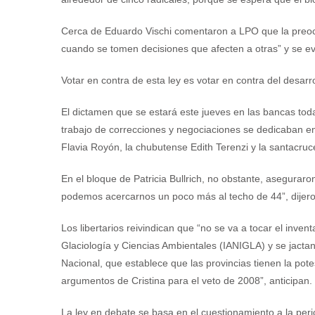
Cerca de Eduardo Vischi comentaron a LPO que la preocu
cuando se tomen decisiones que afecten a otras” y se eva
Votar en contra de esta ley es votar en contra del desarro
El dictamen que se estará este jueves en las bancas toda
trabajo de correcciones y negociaciones se dedicaban en l
Flavia Royón, la chubutense Edith Terenzi y la santacru
En el bloque de Patricia Bullrich, no obstante, asegurar
podemos acercarnos un poco más al techo de 44”, dijero
Los libertarios reivindican que “no se va a tocar el invent
Glaciología y Ciencias Ambientales (IANIGLA) y se jactan
Nacional, que establece que las provincias tienen la pot
argumentos de Cristina para el veto de 2008”, anticipan.
La ley en debate se basa en el cuestionamiento a la peri