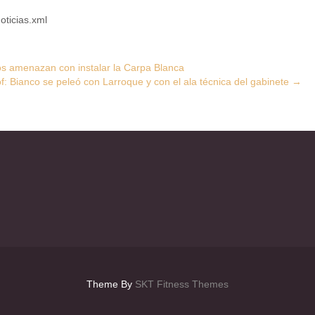
oticias.xml
ios amenazan con instalar la Carpa Blanca
lof: Bianco se peleó con Larroque y con el ala técnica del gabinete
→
Theme By
SKT Fitness Themes