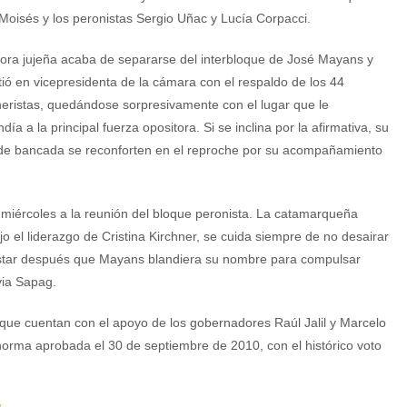
Moisés y los peronistas Sergio Uñac y Lucía Corpacci.
ora jujeña acaba de separarse del interbloque de José Mayans y
tió en vicepresidenta de la cámara con el respaldo de los 44
neristas, quedándose sorpresivamente con el lugar que le
día a la principal fuerza opositora. Si se inclina por la afirmativa, su
de bancada se reconforten en el reproche por su acompañamiento
te miércoles a la reunión del bloque peronista. La catamarqueña
o el liderazgo de Cristina Kirchner, se cuida siempre de no desairar
estar después que Mayans blandiera su nombre para compulsar
via Sapag.
 que cuentan con el apoyo de los gobernadores Raúl Jalil y Marcelo
norma aprobada el 30 de septiembre de 2010, con el histórico voto