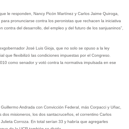
”
 que le responden, Nancy Picón Martínez y Carlos Jaime Quiroga,
 para pronunciarse contra los peronistas que rechacen la iniciativa
n contra del desarrollo, del empleo y del futuro de los sanjuaninos”,
 exgobernador José Luis Gioja, que no solo se opuso a la ley
ial que flexibilizó las condiciones impuestas por el Congreso.
10 como senador y votó contra la normativa impulsada en ese
y Guillermo Andrada con Convicción Federal, más Corpacci y Uñac,
los dos misioneros, los dos santacruceños, el correntino Carlos
Julieta Corroza. En total serían 33 y habría que agregarles
loque de la UCR también se divida.