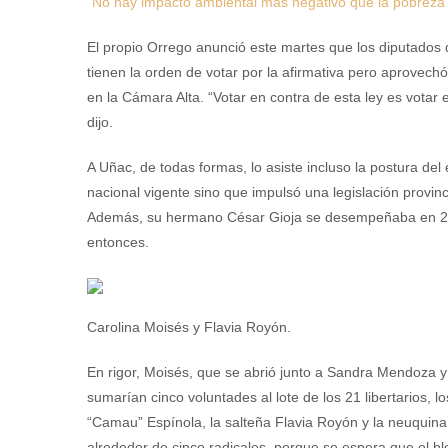
“No hay impacto ambiental más negativo que la pobreza
El propio Orrego anunció este martes que los diputados
tienen la orden de votar por la afirmativa pero aprovechó
en la Cámara Alta. “Votar en contra de esta ley es votar e
dijo.
A Uñac, de todas formas, lo asiste incluso la postura del
nacional vigente sino que impulsó una legislación provinc
Además, su hermano César Gioja se desempeñaba en 20
entonces.
Carolina Moisés y Flavia Royón.
En rigor, Moisés, que se abrió junto a Sandra Mendoza 
sumarían cinco voluntades al lote de los 21 libertarios, 
“Camau” Espínola, la salteña Flavia Royón y la neuquina 
alrededor de cinco radicales, porque se espera que el b