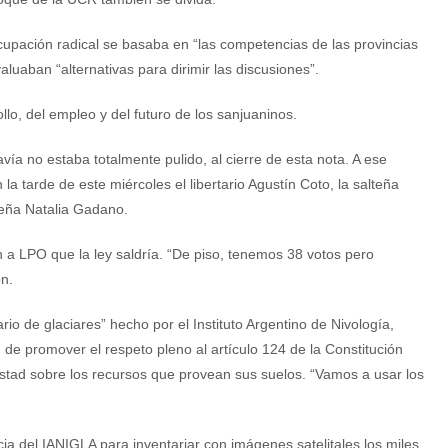
pación radical se basaba en “las competencias de las provincias
luaban “alternativas para dirimir las discusiones”.
llo, del empleo y del futuro de los sanjuaninos.
vía no estaba totalmente pulido, al cierre de esta nota. A ese
a tarde de este miércoles el libertario Agustín Coto, la salteña
ceña Natalia Gadano.
on a LPO que la ley saldría. “De piso, tenemos 38 votos pero
n.
ario de glaciares” hecho por el Instituto Argentino de Nivología,
 de promover el respeto pleno al artículo 124 de la Constitución
estad sobre los recursos que provean sus suelos. “Vamos a usar los
cia del IANIGLA para inventariar con imágenes satelitales los miles