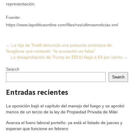
representación.
Fuente:
https://www.lapoliticaonline.com/files/rss/ultimasnoticias.xml
Post
←
La hija de Tinelli denunció una presunta amenaza de
Scaglione que contestó: “la acusación es falsa”
navigation
La desaprobación de Trump en EEUU llega a 63 por ciento
→
Search
Search
Entradas recientes
La oposición bajó el capítulo del manejo del fuego y se aprobó
menos de un tercio de la ley de Propiedad Privada de Milei
Avanza el fuero laboral porteño: ya está el listado de jueces y
esperan que funcione en febrero