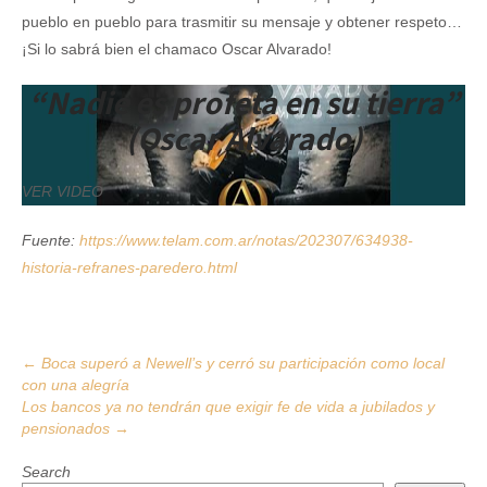
pueblo en pueblo para trasmitir su mensaje y obtener respeto…
¡Si lo sabrá bien el chamaco Oscar Alvarado!
“Nadie es profeta en su tierra”
(Oscar Alvarado)
VER VIDEO
Fuente:
https://www.telam.com.ar/notas/202307/634938-
historia-refranes-paredero.html
Post
←
Boca superó a Newell’s y cerró su participación como local
con una alegría
navigation
Los bancos ya no tendrán que exigir fe de vida a jubilados y
pensionados
→
Search