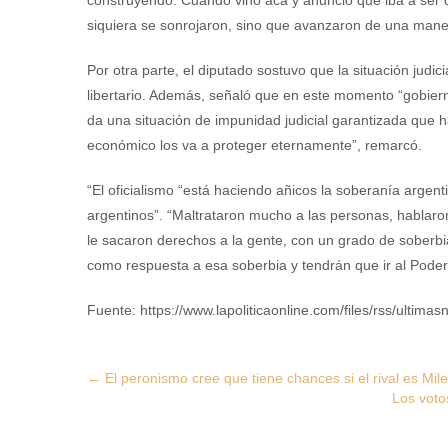
construyendo. Cuando vino acá y anunció que iba a ser ca
siquiera se sonrojaron, sino que avanzaron de una man
Por otra parte, el diputado sostuvo que la situación judi
libertario. Además, señaló que en este momento “gobierna 
da una situación de impunidad judicial garantizada que
económico los va a proteger eternamente”, remarcó.
“El oficialismo “está haciendo añicos la soberanía argent
argentinos”. “Maltrataron mucho a las personas, hablaro
le sacaron derechos a la gente, con un grado de soberbia
como respuesta a esa soberbia y tendrán que ir al Poder 
Fuente: https://www.lapoliticaonline.com/files/rss/ultimasn
Post
←
El peronismo cree que tiene chances si el rival es Mile
Los voto
navigation