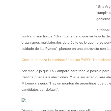
“Si la Ar
cumplir c
gobierno”
Kirchner 
contrario son finitos. “Gran parte de lo que se lleva la 
organismos multilaterales de crédito es lo que no se pone
cuidado de las Pymes”, planteó en una entrevista con la
Cristina rechaza la eliminación de las PASO: “Necesita
Además, dijo que La Cámpora hará todo lo posible para 
Cristina pueda ir a elecciones. Y si la sociedad quiere eleg
Máximo y siguió: “Hay un montón de argentinos que quier
candidatos por default”.
“Vamos a hacer todo lo posible para que ella pueda comp