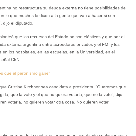
gentina no reestructura su deuda externa no tiene posibilidades de
on lo que muchos le dicen a la gente que van a hacer si son
, dijo el diputado.
planteó que los recursos del Estado no son elásticos y que por el
deuda externa argentina entre acreedores privados y el FMI y los
 en los hospitales, en las escuelas, en la Universidad, en el
 señal C5N.
mos que el peronismo gane”
que Cristina Kirchner sea candidata a presidenta. “Queremos que
irla, que la vote y el que no quiera votarla, que no la vote”, dijo
en votarla, no quieren votar otra cosa. No quieren votar
etir, porque de lo contrario terminamos aceptando cualquier cosa.