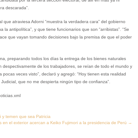
ndidata por la tercera sección electoral, de allí en más ya ni
era descarada”.
cial que atraviesa Adorni “muestra la verdadera cara” del gobierno
la antipolítica”, y que tiene funcionarios que son “arribistas”. “Se
 hace que vayan tomando decisiones bajo la premisa de que el poder
ina, preparando todos los días la entrega de los bienes naturales
n despectivamente de los trabajadores, se reían de todo el mundo y
 pocas veces visto”, declaró y agregó: “Hoy tienen esta realidad
Judicial, que no me despierta ningún tipo de confianza”.
oticias.xml
i y temen que sea Patricia
s en el exterior acercan a Keiko Fujimori a la presidencia de Perú
→