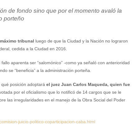
tión de fondo sino que por el momento avaló la
o porteño
l máximo tribunal
luego de que la Ciudad y la Nación no lograron
deral, cedida a la Ciudad en 2016.
fallo aparenta ser “salomónico” -como ya señaló con anterioridad
ondo se “beneficia” a la administración porteña.
le qué posición adoptará
el juez Juan Carlos Maqueda, quien fue
otada por el oficialismo que lo notificó de 14 cargos que se le
bre las irregularidades en el manejo de la Obra Social del Poder
mision-juicio-politico-coparticipacion-caba.html