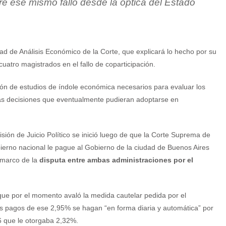
re ese mismo fallo desde la óptica del Estado
dad de Análisis Económico de la Corte, que explicará lo hecho por su
cuatro magistrados en el fallo de coparticipación.
ción de estudios de índole económica necesarios para evaluar los
as decisiones que eventualmente pudieran adoptarse en
ión de Juicio Político se inició luego de que la Corte Suprema de
bierno nacional le pague al Gobierno de la ciudad de Buenos Aires
 marco de la
disputa entre ambas administraciones por el
 que por el momento avaló la medida cautelar pedida por el
os pagos de ese 2,95% se hagan “en forma diaria y automática” por
6 que le otorgaba 2,32%.