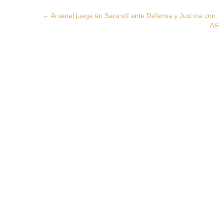
Post
←
Arsenal juega en Sarandí ante Defensa y Justicia con
AR
navigation