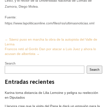
Lesci; y el rector de la Universidad Nacional de Lomas de
Zamora, Diego Molea.
Fuente:
https://www.lapoliticaonline.com/files/rss/ultimasnoticias.xml
Post
←
Sáenz puso en marcha la obra de la autopista del Valle de
Lerma
navigation
Francos retó al Gordo Dan por atacar a Luis Juez y ahora lo
acusan de albertista
→
Search
Search
Entradas recientes
Karina toma distancia de Lilia Lemoine y peligra su reelección
en Diputados
Llaryora cree que la visita del Papa le dará un empujón para la