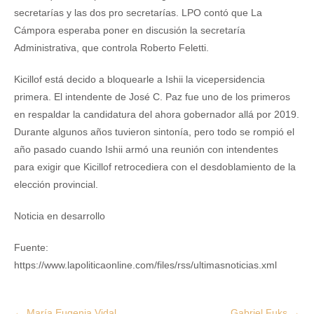
secretarías y las dos pro secretarías. LPO contó que La
Cámpora esperaba poner en discusión la secretaría
Administrativa, que controla Roberto Feletti.
Kicillof está decido a bloquearle a Ishii la vicepersidencia
primera. El intendente de José C. Paz fue uno de los primeros
en respaldar la candidatura del ahora gobernador allá por 2019.
Durante algunos años tuvieron sintonía, pero todo se rompió el
año pasado cuando Ishii armó una reunión con intendentes
para exigir que Kicillof retrocediera con el desdoblamiento de la
elección provincial.
Noticia en desarrollo
Fuente:
https://www.lapoliticaonline.com/files/rss/ultimasnoticias.xml
Post
←
María Eugenia Vidal
Gabriel Fuks
→