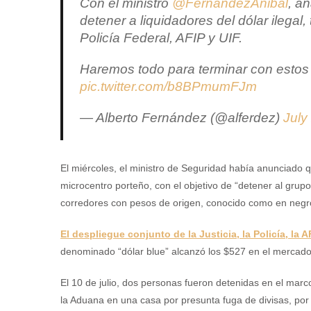
Con el ministro
@FernandezAnibal
, a
detener a liquidadores del dólar ilegal
Policía Federal, AFIP y UIF.
Haremos todo para terminar con estos
pic.twitter.com/b8BPmumFJm
— Alberto Fernández (@alferdez)
July
El miércoles, el ministro de Seguridad había anunciado q
microcentro porteño, con el objetivo de “detener al grup
corredores con pesos de origen, conocido como en negro
El despliegue conjunto de la Justicia, la Policía, la A
denominado “dólar blue” alcanzó los $527 en el mercado
El 10 de julio, dos personas fueron detenidas en el mar
la Aduana en una casa por presunta fuga de divisas, po