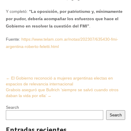
Y completó:
“La oposición, por patriotismo y, mínimamente
por pudor, debería acompañar los esfuerzos que hace el
Gobierno en resolver la cuestión del FMI”
.
Fuente:
https://www.telam.com.ar/notas/202307/635430-fmi-
argentina-roberto-feletti.html
Post
←
El Gobierno reconoció a mujeres argentinas electas en
espacios de relevancia internacional
navigation
Grabois aseguró que Bullrich ‘siempre se salvó cuando otros
daban la vida por ella’
→
Search
Search
Entradas recientes