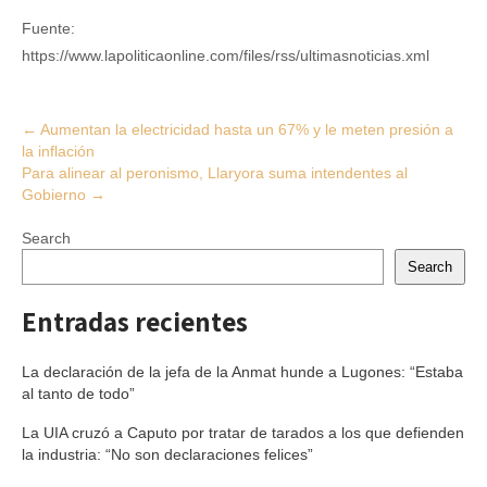
Fuente:
https://www.lapoliticaonline.com/files/rss/ultimasnoticias.xml
Post
←
Aumentan la electricidad hasta un 67% y le meten presión a
la inflación
navigation
Para alinear al peronismo, Llaryora suma intendentes al
Gobierno
→
Search
Search
Entradas recientes
La declaración de la jefa de la Anmat hunde a Lugones: “Estaba
al tanto de todo”
La UIA cruzó a Caputo por tratar de tarados a los que defienden
la industria: “No son declaraciones felices”