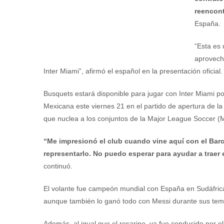
reencont
España.
“Esta es
aprovecha
Inter Miami”, afirmó el español en la presentación oficial.
Busquets estará disponible para jugar con Inter Miami p
Mexicana este viernes 21 en el partido de apertura de l
que nuclea a los conjuntos de la Major League Soccer (
“Me impresionó el club cuando vine aquí con el Barce
representarlo. No puedo esperar para ayudar a traer 
continuó.
El volante fue campeón mundial con España en Sudáfric
aunque también lo ganó todo con Messi durante sus tem
Además, al igual que el rosarino, ya fue conducido por 