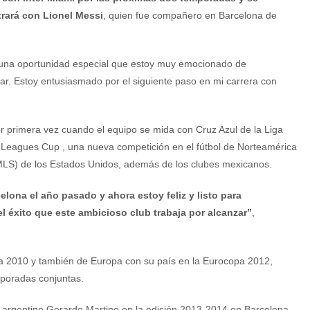
rará con Lionel Messi
, quien fue compañero en Barcelona de
 una oportunidad especial que estoy muy emocionado de
r. Estoy entusiasmado por el siguiente paso en mi carrera con
or primera vez cuando el equipo se mida con Cruz Azul de la Liga
a Leagues Cup , una nueva competición en el fútbol de Norteamérica
MLS) de los Estados Unidos, además de los clubes mexicanos.
lona el año pasado y ahora estoy feliz y listo para
el éxito que este ambicioso club trabaja por alcanzar”
,
a 2010 y también de Europa con su país en la Eurocopa 2012,
poradas conjuntas.
el argentino Gerardo Martino en la edición 2013-2014 en Barcelona.