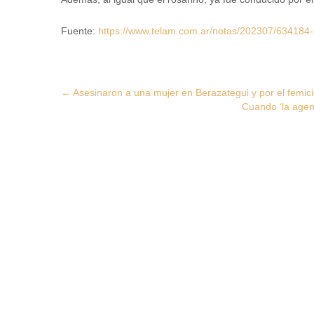
Fuente:
https://www.telam.com.ar/notas/202307/634184-
Post
←
Asesinaron a una mujer en Berazategui y por el femic
Cuando ‘la agen
navigation