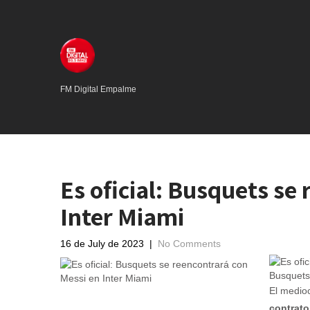
FM Digital Empalme
Es oficial: Busquets se
Inter Miami
16 de July de 2023
|
No Comments
Busquets
El medio
contrato