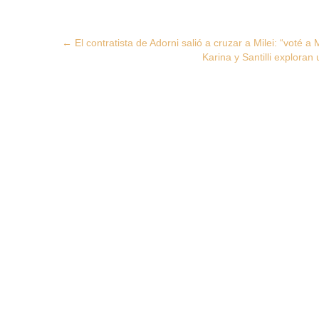
Post
←
El contratista de Adorni salió a cruzar a Milei: “voté a
Karina y Santilli explora
navigation