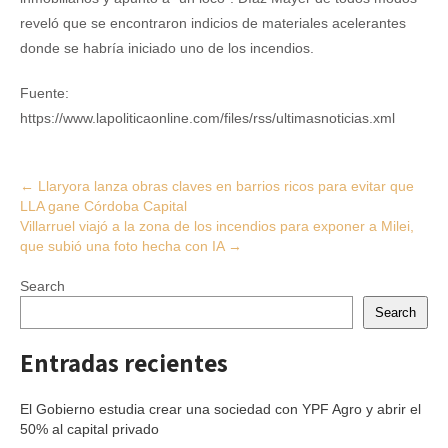
reveló que se encontraron indicios de materiales acelerantes
donde se habría iniciado uno de los incendios.
Fuente:
https://www.lapoliticaonline.com/files/rss/ultimasnoticias.xml
Post
←
Llaryora lanza obras claves en barrios ricos para evitar que
LLA gane Córdoba Capital
navigation
Villarruel viajó a la zona de los incendios para exponer a Milei,
que subió una foto hecha con IA
→
Search
Search
Entradas recientes
El Gobierno estudia crear una sociedad con YPF Agro y abrir el
50% al capital privado