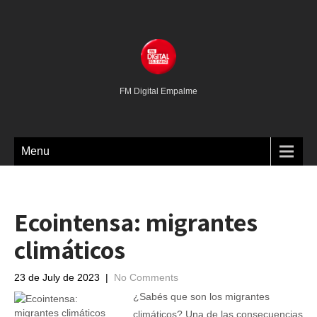
FM Digital Empalme
Menu
Ecointensa: migrantes
climáticos
23 de July de 2023
|
No Comments
¿Sabés que son los migrantes
climáticos? Una de las consecuencias