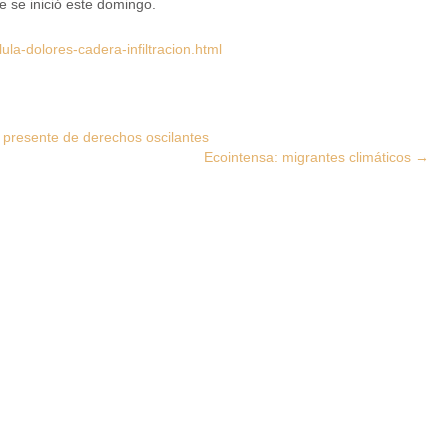
 se inició este domingo.
la-dolores-cadera-infiltracion.html
un presente de derechos oscilantes
Ecointensa: migrantes climáticos
→