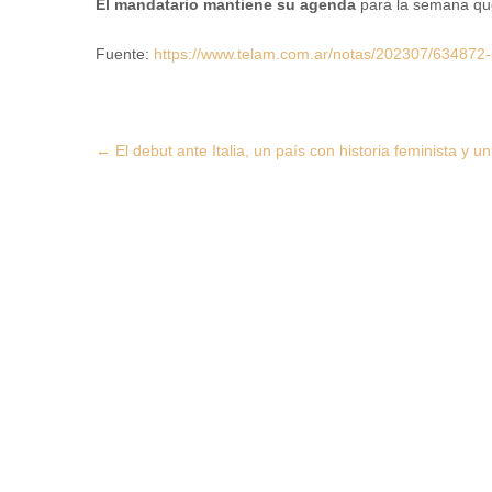
El mandatario mantiene su agenda
para la semana que
Fuente:
https://www.telam.com.ar/notas/202307/634872-lu
Post
←
El debut ante Italia, un país con historia feminista y 
navigation