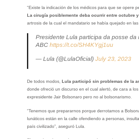
“Existe la indicación de los médicos para que se opere p
La cirugía posiblemente deba ocurrir entre octubre y
artrosis de la cual el mandatario se había quejado en la
Presidente Lula participa da posse da 
ABC
https://t.co/SH4KYgj1uu
— Lula (@LulaOficial)
July 23, 2023
De todos modos,
Lula participó sin problemas de la a
donde ofreció un discurso en el cual alertó, de cara a los
expresidente Jair Bolsonaro pero no al bolsonarismo.
“Tenemos que prepararnos porque derrotamos a Bolso
lunáticos están en la calle ofendiendo a personas, insu
país civilizado”, aseguró Lula.