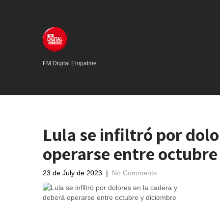
FM Digital Empalme
Lula se infiltró por dol
operarse entre octubre
23 de July de 2023
|
No Comments