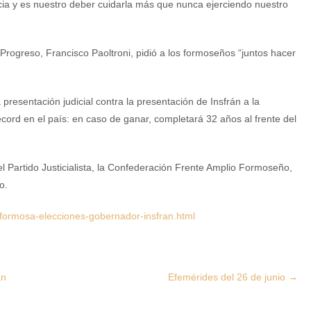
cia y es nuestro deber cuidarla más que nunca ejerciendo nuestro
y Progreso, Francisco Paoltroni, pidió a los formoseños “juntos hacer
resentación judicial contra la presentación de Insfrán a la
récord en el país: en caso de ganar, completará 32 años al frente del
el Partido Justicialista, la Confederación Frente Amplio Formoseño,
o.
formosa-elecciones-gobernador-insfran.html
án
Efemérides del 26 de junio
→