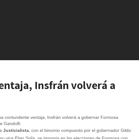
ntaja, Insfrán volverá a
e Gandolfi.
o Justicialista
, con el binomio compuesto por el gobernador Gildo
 su vice Eber Solís, se imponía en las elecciones de Formosa con