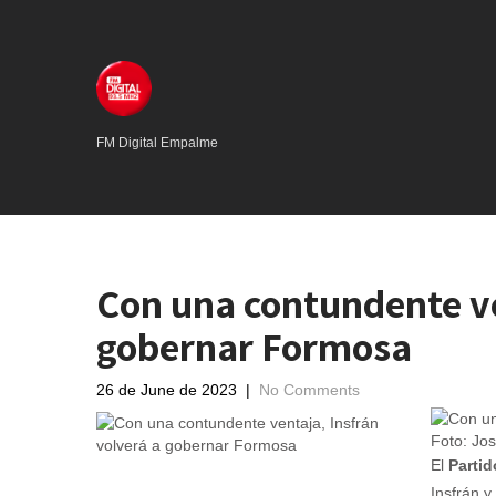
FM Digital Empalme
Con una contundente ve
gobernar Formosa
26 de June de 2023
|
No Comments
Foto: Jos
El
Partid
Insfrán y