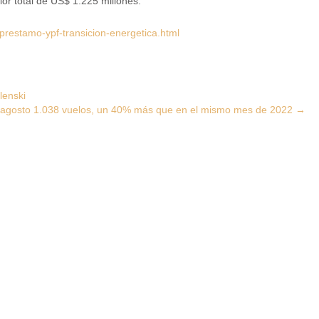
r total de US$ 1.225 millones.
restamo-ypf-transicion-energetica.html
lenski
en agosto 1.038 vuelos, un 40% más que en el mismo mes de 2022
→