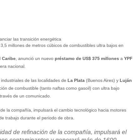
 3,5 millones de metros cúbicos de combustibles ultra bajos en
l Caribe
, anunció un nuevo
préstamo de US$ 375 millones
a
YPF
lera nacional.
ndustriales de las localidades de
La Plata
(Buenos Aires) y
Luján
ón de combustible (tanto naftas como gasoil) con ultra bajo
a través de un comunicado.
n de la compañía, impulsará el cambio tecnológico hacia motores
 trabajo durante el periodo de obra.
idad de refinación de la compañía, impulsará el
nos contaminantes y generará más de 1600