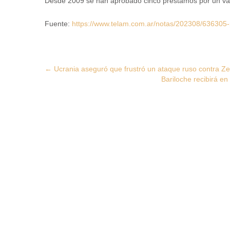
Desde 2009 se han aprobado cinco préstamos por un valo
Fuente:
https://www.telam.com.ar/notas/202308/636305-p
Post
←
Ucrania aseguró que frustró un ataque ruso contra Ze
Bariloche recibirá 
navigation