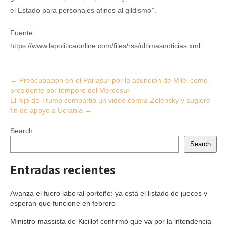
el Estado para personajes afines al gildismo”.
Fuente:
https://www.lapoliticaonline.com/files/rss/ultimasnoticias.xml
Post
←
Preocupación en el Parlasur por la asunción de Milei como
presidente por témpore del Mercosur
navigation
El hijo de Trump compartió un video contra Zelensky y sugiere
fin de apoyo a Ucrania
→
Search
Search
Entradas recientes
Avanza el fuero laboral porteño: ya está el listado de jueces y
esperan que funcione en febrero
Ministro massista de Kicillof confirmó que va por la intendencia