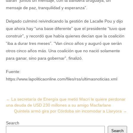
darán “juntos un mensaje, con la bandera uruguaya, un
mensaje de paz, tranquilidad y esperanza”.
Delgado culminó reivindicando la gestión de Lacalle Pou y dijo
que ahora hay “una base diferente” que el presidente “tuvo que
construir”, y recordó que había quienes decían que la coalición
“iba a durar tres meses”. “Van cinco años y auguró que serán
otros cinco años más. Una coalición que no nació solamente
para ganar, sino para gobernar”, finalizó.
Fuente:
https://www.lapoliticaonline.com/files/rss/ultimasnoticias.xml
Post
←
La secretaría de Energía que metió Macri le quiere perdonar
una deuda de USD 230 millones a su amigo Macfarlane
navigation
Quintela armó gira por Córdoba sin incomodar a Llaryora
→
Search
Search