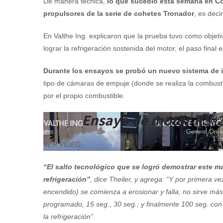
De manera técnica,
lo que sucedió esta semana en Có
propulsores de la serie de cohetes Tronador
, es dec
En Valthe Ing. explicaron que la prueba tuvo como objetiv
lograr la refrigeración sostenida del motor, el paso fina
Durante los ensayos se probó un nuevo sistema de i
tipo de cámaras de empuje (donde se realiza la combusti
por el propio combustible.
Ensayo de motor RS-2
VER VIDEO
“El salto tecnológico que se logró demostrar este m
refrigeración”
, dice Theiler, y agrega: “Y por primera v
encendido) se comienza a erosionar y falla, no sirve má
programado, 15 seg., 30 seg., y finalmente 100 seg. co
la refrigeración”.