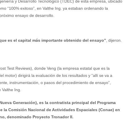
ngeniería y Desarrollo Tecnológico (TDEC) de esta empresa, ubicado
como “100% exitoso”, en Valthe Ing. ya estaban ordenando la
l próximo ensayo de desarrollo.
ue es el capital más importante obtenido del ensayo”
, dijeron.
ost Test Reviews), donde Veng (la empresa estatal que es la
l motor) dirigirá la evaluación de los resultados y “allí se va a
ente, instrumentación, o pasos del procedimiento de ensayo”,
 Valthe Ing.
ueva Generación), es la contratista principal del Programa
 de la Comisión Nacional de Actividades Espaciales (Conae) en
tino, denominado Proyecto Tronador II.