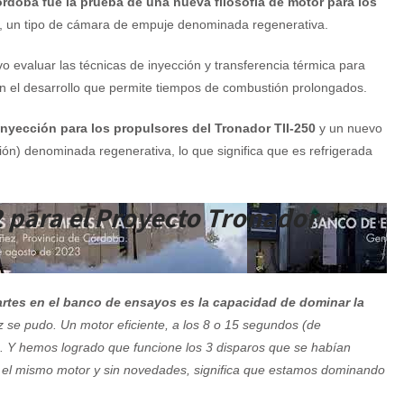
rdoba fue la prueba de una nueva filosofía de motor para los
ir, un tipo de cámara de empuje denominada regenerativa.
o evaluar las técnicas de inyección y transferencia térmica para
l en el desarrollo que permite tiempos de combustión prolongados.
nyección para los propulsores del Tronador TII-250
y un nuevo
ón) denominada regenerativa, lo que significa que es refrigerada
 para el Proyecto Tronador
artes en el banco de ensayos es la capacidad de dominar la
ez se pudo. Un motor eficiente, a los 8 o 15 segundos (de
s. Y hemos logrado que funcione los 3 disparos que se habían
n el mismo motor y sin novedades, significa que estamos dominando