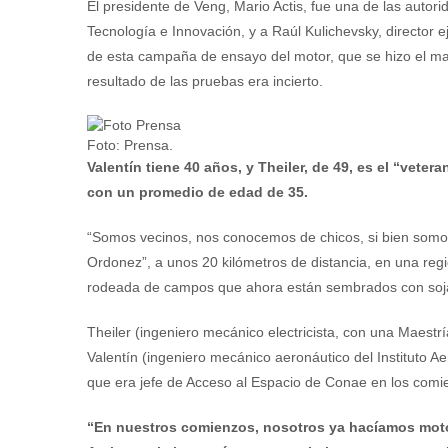
El presidente de Veng, Mario Actis, fue una de las autor
Tecnología e Innovación, y a Raúl Kulichevsky, director e
de esta campaña de ensayo del motor, que se hizo el ma
resultado de las pruebas era incierto.
Foto: Prensa.
Valentín tiene 40 años, y Theiler, de 49, es el “vet
con un promedio de edad de 35.
“Somos vecinos, nos conocemos de chicos, si bien somo
Ordonez”, a unos 20 kilómetros de distancia, en una regió
rodeada de campos que ahora están sembrados con soj
Theiler (ingeniero mecánico electricista, con una Maest
Valentín (ingeniero mecánico aeronáutico del Instituto A
que era jefe de Acceso al Espacio de Conae en los comie
“En nuestros comienzos, nosotros ya hacíamos moto