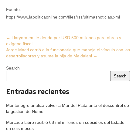
Fuente:
https://www.lapoliticaonline.com/files/rss/ultimasnoticias.xml
Post
←
Llaryora emite deuda por USD 500 millones para obras y
oxígeno fiscal
navigation
Jorge Macri corrió a la funcionaria que maneja el vínculo con las
desarrolladoras y asume la hija de Majdalani
→
Search
Search
Entradas recientes
Montenegro analiza volver a Mar del Plata ante el descontrol de
la gestión de Neme
Mercado Libre recibió 68 mil millones en subsidios del Estado
en seis meses