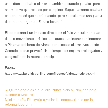
unos días que había olor en el ambiente cuando pasaba, pero
ahora se ve que rebalsó por completo. Supuestamente estaban
en obra, no sé qué habrá pasado, pero necesitamos una planta
depuradora urgente. ¡Es una locura!”.
El corte generó un impacto directo en el flujo vehicular en días
de alto movimiento turístico. Los autos que intentaban ingresar
a Pinamar debieron desviarse por accesos alternativos desde
Ostende, lo que provocó filas, tiempos de espera prolongados y
congestión en la rotonda principal.
Fuente:
https://www.lapoliticaonline.com/files/rss/ultimasnoticias.xml
Post
←
Quirno ahora dice que Milei nunca pidió a Edmundo para
suceder a Maduro
navigation
Milei mandó a Pettovello a vigilar las negociaciones por la
reforma laboral
→