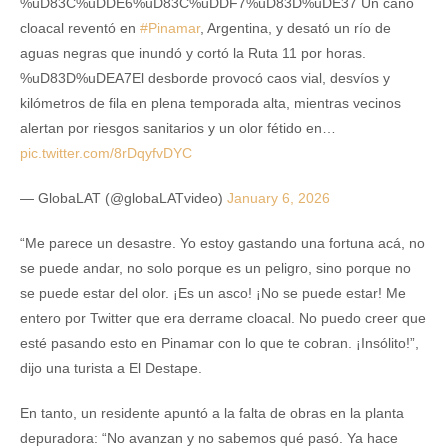
%uD83C%uDDE6%uD83C%uDDF7%uD83D%uDE37 Un caño
cloacal reventó en
#Pinamar
, Argentina, y desató un río de
aguas negras que inundó y cortó la Ruta 11 por horas.
%uD83D%uDEA7El desborde provocó caos vial, desvíos y
kilómetros de fila en plena temporada alta, mientras vecinos
alertan por riesgos sanitarios y un olor fétido en…
pic.twitter.com/8rDqyfvDYC
— GlobaLAT (@globaLATvideo)
January 6, 2026
“Me parece un desastre. Yo estoy gastando una fortuna acá, no
se puede andar, no solo porque es un peligro, sino porque no
se puede estar del olor. ¡Es un asco! ¡No se puede estar! Me
entero por Twitter que era derrame cloacal. No puedo creer que
esté pasando esto en Pinamar con lo que te cobran. ¡Insólito!”,
dijo una turista a El Destape.
En tanto, un residente apuntó a la falta de obras en la planta
depuradora: “No avanzan y no sabemos qué pasó. Ya hace