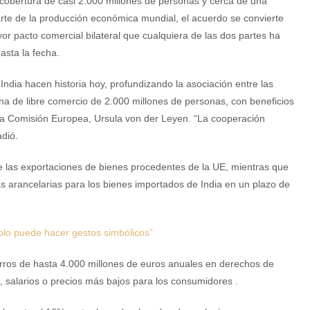
cobertura de casi 2.000 millones de personas y cerca de una
rte de la producción económica mundial, el acuerdo se convierte
or pacto comercial bilateral que cualquiera de las dos partes ha
asta la fecha.
India hacen historia hoy, profundizando la asociación entre las
de libre comercio de 2.000 millones de personas, con beneficios
la Comisión Europea, Ursula von der Leyen. “La cooperación
dió.
de las exportaciones de bienes procedentes de la UE, mientras que
das arancelarias para los bienes importados de India en un plazo de
olo puede hacer gestos simbólicos”
rros de hasta 4.000 millones de euros anuales en derechos de
, salarios o precios más bajos para los consumidores .