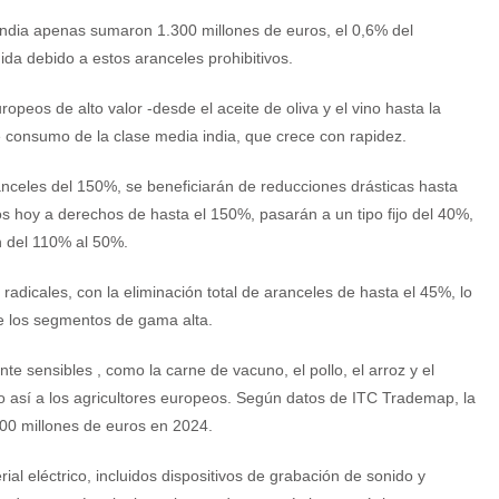
India apenas sumaron 1.300 millones de euros, el 0,6% del
da debido a estos aranceles prohibitivos.
peos de alto valor -desde el aceite de oliva y el vino hasta la
de consumo de la clase media india, que crece con rapidez.
nceles del 150%, se beneficiarán de reducciones drásticas hasta
tos hoy a derechos de hasta el 150%, pasarán a un tipo fijo del 40%,
n del 110% al 50%.
adicales, con la eliminación total de aranceles de hasta el 45%, lo
e los segmentos de gama alta.
e sensibles , como la carne de vacuno, el pollo, el arroz y el
do así a los agricultores europeos. Según datos de ITC Trademap, la
800 millones de euros en 2024.
ial eléctrico, incluidos dispositivos de grabación de sonido y