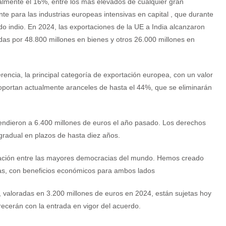
almente el 16%, entre los más elevados de cualquier gran
te para las industrias europeas intensivas en capital , que durante
o indio. En 2024, las exportaciones de la UE a India alcanzaron
as por 48.800 millones en bienes y otros 26.000 millones en
erencia, la principal categoría de exportación europea, con un valor
oportan actualmente aranceles de hasta el 44%, que se eliminarán
endieron a 6.400 millones de euros el año pasado. Los derechos
gradual en plazos de hasta diez años.
ciación entre las mayores democracias del mundo. Hemos creado
as, con beneficios económicos para ambos lados
, valoradas en 3.200 millones de euros en 2024, están sujetas hoy
ecerán con la entrada en vigor del acuerdo.